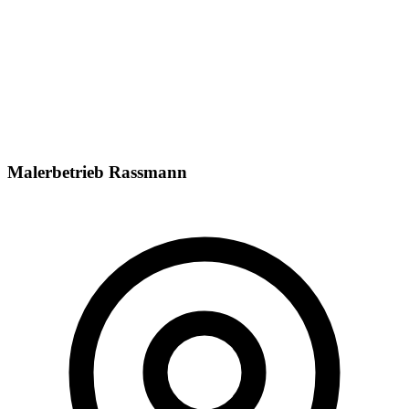
Ich habe die
Datenschutzerklärung
gelesen und stimme der
Verarbeitung meiner Daten zur Bearbeitung meiner Anfrage zu.
*
*
Pflichtfelder. Ihre Daten werden ausschließlich zur Bearbeitung
Ihrer Anfrage verwendet und nicht an Dritte weitergegeben.
Nachricht senden
Malerbetrieb Rassmann