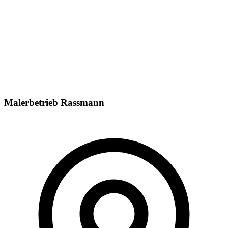
0173/3225671
Malerbetrieb Rassmann